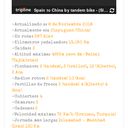
-Actualizado a:
8 de Noviembre 2018
-Actualmente en:
Jiayuguan (China)
-En ruta:
287 días
-Kilómetros
pedaleados:
13.050 Km
-Caídas:
2
-Altitud máxima:
4655m paso Ak-Baital
(Tajikistán)
-Pinchazos:
2 (tandem), 5 (trailer), 12 (Alberto),
2 Ana
-Radios rotos:
2 (tándem) 10 (Ana)
-Pastillas de freno:
3 (tandem) 4 (Alberto) 4
(Ana)
-Cubiertas:
4
-Cámaras:
3
-Cadenas:
2
-Velocidad máxima:
72 Km/h (Erzican, Turquía)
-Jornada más larga:
Islamabad - Mashhad
(Irán) 130 Km