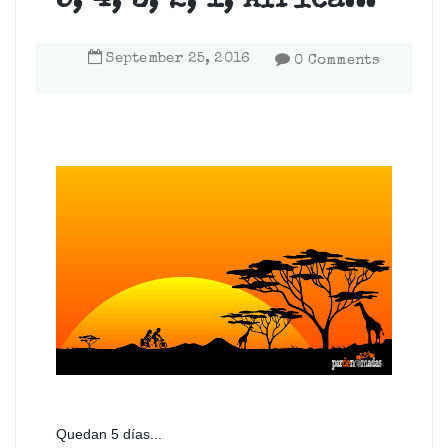
5, 4, 3, 2, 1, África...
September
25
,
2016
0 Comments
Quedan 5 días...