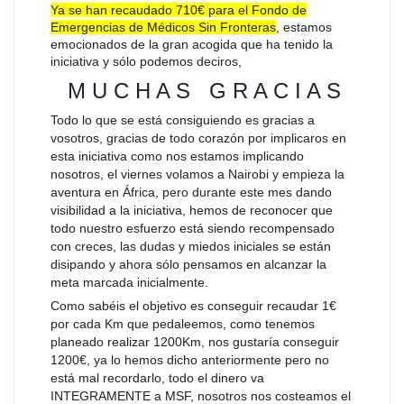
Ya se han recaudado 710€ para el Fondo de
Emergencias de Médicos Sin Fronteras
, estamos
emocionados de la gran acogida que ha tenido la
iniciativa y sólo podemos deciros,
M U C H A S G R A C I A S
Todo lo que se está consiguiendo es gracias a
vosotros, gracias de todo corazón por implicaros en
esta iniciativa como nos estamos implicando
nosotros, el viernes volamos a Nairobi y empieza la
aventura en África, pero durante este mes dando
visibilidad a la iniciativa, hemos de reconocer que
todo nuestro esfuerzo está siendo recompensado
con creces, las dudas y miedos iniciales se están
disipando y ahora sólo pensamos en alcanzar la
meta marcada inicialmente.
Como sabéis el objetivo es conseguir recaudar 1€
por cada Km que pedaleemos, como tenemos
planeado realizar 1200Km, nos gustaría conseguir
1200€, ya lo hemos dicho anteriormente pero no
está mal r
ecordarlo, todo el dinero va
INTEGRAMENTE a MSF, nosotros nos costeamos el